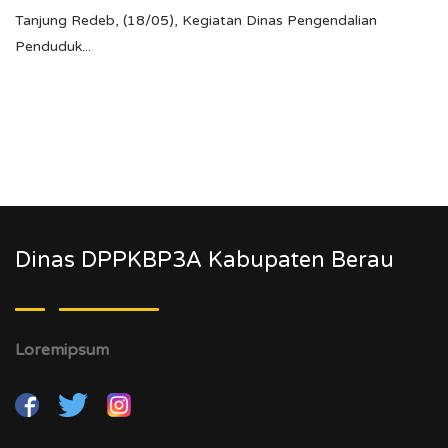
Tanjung Redeb, (18/05), Kegiatan Dinas Pengendalian
Penduduk...
Dinas DPPKBP3A Kabupaten Berau
Loremipsum